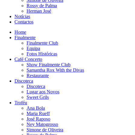
Simone de Oliveira
Rossy de Palma
Herman José
Notícias
Contactos
Home
Finalmente
Finalmente Club
Equipa
Fotos Históricas
Café Concerto
Show Finalmente Club
Samantha Rox With the Divas
Restaurante
Discoteca
Discoteca
Lugar aos Novos
Sweet Grils
Troféu
Ana Bola
Maria Rueff
José Raposo
Ney Matogrosso
Simone de Oliveira