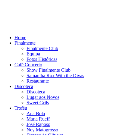
Home
Finalmente
Finalmente Club
Equipa
Fotos Históricas
Café Concerto
Show Finalmente Club
Samantha Rox With the Divas
Restaurante
Discoteca
Discoteca
Lugar aos Novos
Sweet Grils
Troféu
Ana Bola
Maria Rueff
José Raposo
Ney Matogrosso