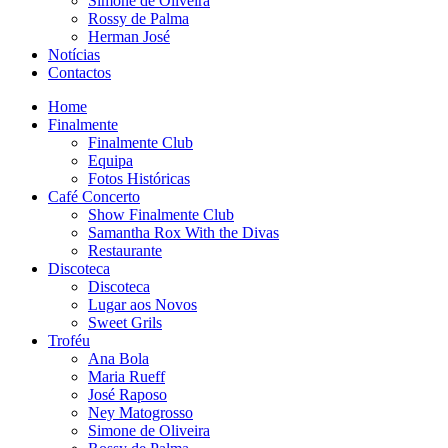
Simone de Oliveira
Rossy de Palma
Herman José
Notícias
Contactos
Home
Finalmente
Finalmente Club
Equipa
Fotos Históricas
Café Concerto
Show Finalmente Club
Samantha Rox With the Divas
Restaurante
Discoteca
Discoteca
Lugar aos Novos
Sweet Grils
Troféu
Ana Bola
Maria Rueff
José Raposo
Ney Matogrosso
Simone de Oliveira