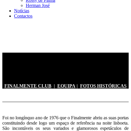
Rossy de Palma
Herman José
Notícias
Contactos
FINALMENTE CLUB
|
EQUIPA
|
FOTOS HISTÓRICAS
Foi no longínquo ano de 1976 que o Finalmente abriu as suas portas
constituindo desde logo
um espaço de referência na noite lisboeta.
São incontáveis os seus variados e glamorosos
espetáculos de