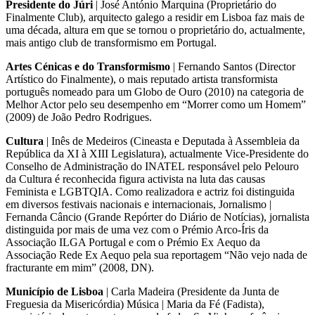
Presidente do Júri
| José António Marquina (Proprietário do
Finalmente Club), arquitecto galego a residir em Lisboa faz mais de
uma década, altura em que se tornou o proprietário do, actualmente,
mais antigo club de transformismo em Portugal.
Artes Cénicas e do Transformismo
| Fernando Santos (Director
Artístico do Finalmente), o mais reputado artista transformista
português nomeado para um Globo de Ouro (2010) na categoria de
Melhor Actor pelo seu desempenho em “Morrer como um Homem”
(2009) de João Pedro Rodrigues.
Cultura
| Inês de Medeiros (Cineasta e Deputada à Assembleia da
República da XI à XIII Legislatura), actualmente Vice-Presidente do
Conselho de Administração do INATEL responsável pelo Pelouro
da Cultura é reconhecida figura activista na luta das causas
Feminista e LGBTQIA. Como realizadora e actriz foi distinguida
em diversos festivais nacionais e internacionais, Jornalismo |
Fernanda Câncio (Grande Repórter do Diário de Notícias), jornalista
distinguida por mais de uma vez com o Prémio Arco-Íris da
Associação ILGA Portugal e com o Prémio Ex Aequo da
Associação Rede Ex Aequo pela sua reportagem “Não vejo nada de
fracturante em mim” (2008, DN).
Município de Lisboa
| Carla Madeira (Presidente da Junta de
Freguesia da Misericórdia) Música | Maria da Fé (Fadista),