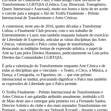
Transformismo LGBTQIA (Lésbica, Gay, Bissexual, Transgénero,
Queer, Intersexual e Assexual), muito nos honra o facto de ter aceite
o convite para a integrar o Júri do Troféu Finalmente – Prémio
Internacional de Transformismo e Artes Cénicas.
A comemorar, neste ano de 2016, quatro décadas a Transformar
Lisboa, o Finalmente Club procura, com o seu trabalho de
Entretenimento e Lazer, mas também enquanto baluarte do exercício
de Liberdade de Expressão, articular as várias disciplinas das Artes
Cénicas, valorizando o Palco como lugar de transformação,
destacando as múltiplas formas de expressão artística, o papel da
Arte na Luta pelos Direitos Humanos, particularmente na Luta pelos
Direitos das Comunidades LGBTQIA.
É pela a valorização do Transformismo enquanto Arte Cénica e de
todas as disciplinas que o vinculam – o Teatro, o Circo, a Música, a
Dança, a Cenografia, os Figurinos, etc. – que este prémio
internacional se institui, procurando dignificar o Palco mas também
as expressões de Liberdade que o Palco permite.
O Troféu Finalmente – Prémio Internacional de Transformismo e
Artes Cénicas é um galardão atribuído anualmente, instituído a 01
de Maio deste ano e entregue pela primeira vez a Fernando Santos,
Director Artístico do clube e dos mais reputados Transformistas em
Portugal – mais conhecido por Deborah Krystall – durante o evento