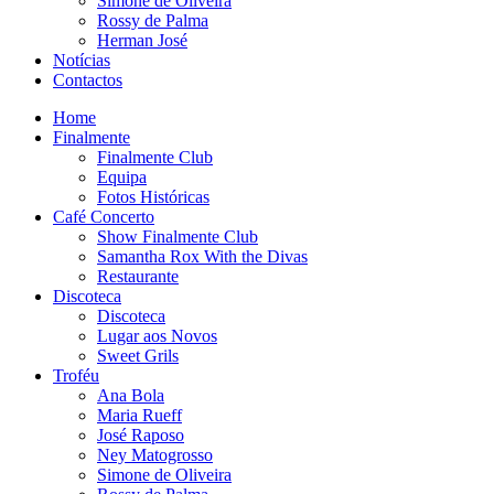
Simone de Oliveira
Rossy de Palma
Herman José
Notícias
Contactos
Home
Finalmente
Finalmente Club
Equipa
Fotos Históricas
Café Concerto
Show Finalmente Club
Samantha Rox With the Divas
Restaurante
Discoteca
Discoteca
Lugar aos Novos
Sweet Grils
Troféu
Ana Bola
Maria Rueff
José Raposo
Ney Matogrosso
Simone de Oliveira