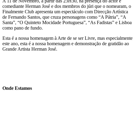
A 11 de Novembro, a partir das 23H30, na presença do actor e
comediante Herman José e dos membros do júri que o nomearam, o
Finalmente Club apresenta um espectáculo com Direcção Artística
de Fernando Santos, que cruza personagens como “A Pátria”, “A
Santa”, “O Quinteto Mocidade Portuguesa”, “As Fadistas” e Lisboa
como pano de fundo.
Esta é a nossa homenagem à Arte de se ser Livre, mas especialmente
este ano, esta é a nossa homenagem e demonstração de gratidão ao
Grande Artista Herman José.
Onde Estamos