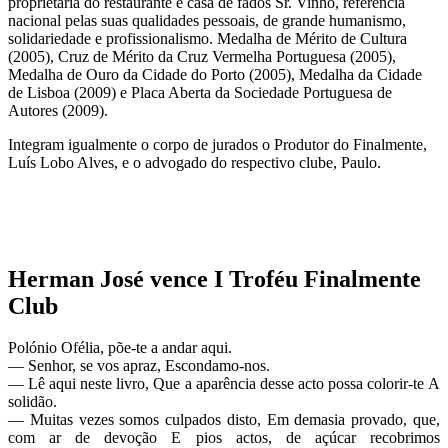
proprietária do restaurante e casa de fados Sr. Vinho, referência
nacional pelas suas qualidades pessoais, de grande humanismo,
solidariedade e profissionalismo. Medalha de Mérito de Cultura
(2005), Cruz de Mérito da Cruz Vermelha Portuguesa (2005),
Medalha de Ouro da Cidade do Porto (2005), Medalha da Cidade
de Lisboa (2009) e Placa Aberta da Sociedade Portuguesa de
Autores (2009).
Integram igualmente o corpo de jurados o Produtor do Finalmente,
Luís Lobo Alves, e o advogado do respectivo clube, Paulo.
Herman José vence I Troféu Finalmente
Club
Polónio Ofélia, põe-te a andar aqui.
— Senhor, se vos apraz, Escondamo-nos.
— Lê aqui neste livro, Que a aparência desse acto possa colorir-te A
solidão.
— Muitas vezes somos culpados disto, Em demasia provado, que,
com ar de devoção E pios actos, de açúcar recobrimos