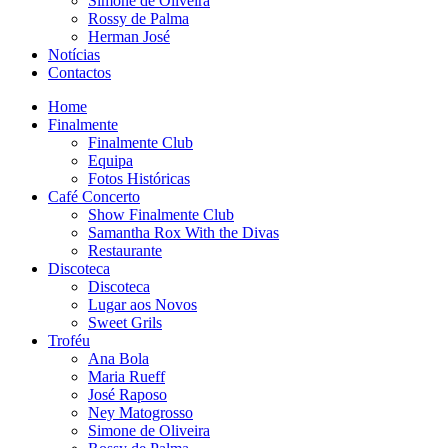
Simone de Oliveira
Rossy de Palma
Herman José
Notícias
Contactos
Home
Finalmente
Finalmente Club
Equipa
Fotos Históricas
Café Concerto
Show Finalmente Club
Samantha Rox With the Divas
Restaurante
Discoteca
Discoteca
Lugar aos Novos
Sweet Grils
Troféu
Ana Bola
Maria Rueff
José Raposo
Ney Matogrosso
Simone de Oliveira