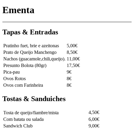
Ementa
Tapas & Entradas
Pratinho fuet, brie e azeitonas
5,00€
Prato de Queijo Manchengo
8,50€
Nachos (guacamole,chili,queijo).
11,00€
Presunto Bolota (80gr)
17,50€
Pica-pau
9€
Ovos Rotos
8€
Ovos com Farinheira
8€
Tostas & Sanduiches
4,50€
Tosta de queijo/fiambre/mista⠀⠀⠀⠀⠀⠀⠀⠀
Com batata ou salada
6,00€
Sandwich Club
9,00€