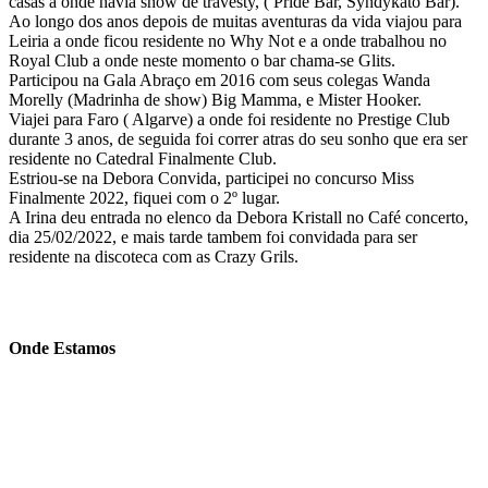
casas a onde havia show de travesty, ( Pride Bar, Syndykato Bar).
Ao longo dos anos depois de muitas aventuras da vida viajou para
Leiria a onde ficou residente no Why Not e a onde trabalhou no
Royal Club a onde neste momento o bar chama-se Glits.
Participou na Gala Abraço em 2016 com seus colegas Wanda
Morelly (Madrinha de show) Big Mamma, e Mister Hooker.
Viajei para Faro ( Algarve) a onde foi residente no Prestige Club
durante 3 anos, de seguida foi correr atras do seu sonho que era ser
residente no Catedral Finalmente Club.
Estriou-se na Debora Convida, participei no concurso Miss
Finalmente 2022, fiquei com o 2º lugar.
A Irina deu entrada no elenco da Debora Kristall no Café concerto,
dia 25/02/2022, e mais tarde tambem foi convidada para ser
residente na discoteca com as Crazy Grils.
Onde Estamos