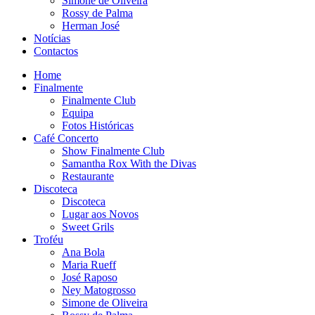
Simone de Oliveira
Rossy de Palma
Herman José
Notícias
Contactos
Home
Finalmente
Finalmente Club
Equipa
Fotos Históricas
Café Concerto
Show Finalmente Club
Samantha Rox With the Divas
Restaurante
Discoteca
Discoteca
Lugar aos Novos
Sweet Grils
Troféu
Ana Bola
Maria Rueff
José Raposo
Ney Matogrosso
Simone de Oliveira