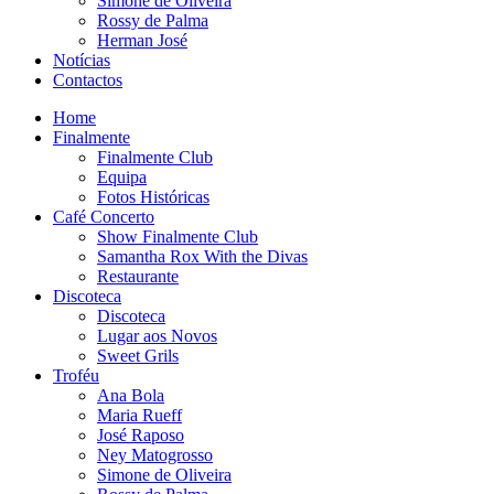
Simone de Oliveira
Rossy de Palma
Herman José
Notícias
Contactos
Home
Finalmente
Finalmente Club
Equipa
Fotos Históricas
Café Concerto
Show Finalmente Club
Samantha Rox With the Divas
Restaurante
Discoteca
Discoteca
Lugar aos Novos
Sweet Grils
Troféu
Ana Bola
Maria Rueff
José Raposo
Ney Matogrosso
Simone de Oliveira